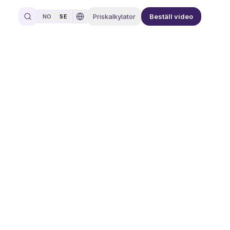
Priskalkylator
Beställ video
NO
SE