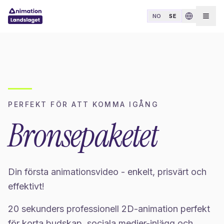
Hoppa till innehåll
NO
SE
Öppn
PERFEKT FÖR ATT KOMMA IGÅNG
Bronsepaketet
Din första animationsvideo - enkelt, prisvärt och
effektivt!
20 sekunders professionell 2D-animation perfekt
för korta budskap, sociala medier-inlägg och